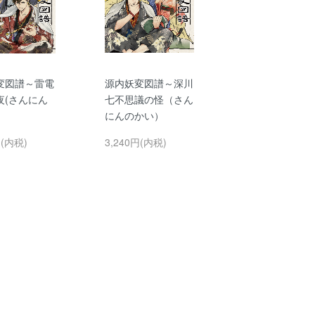
変図譜～雷電
源内妖変図譜～深川
夜(さんにん
七不思議の怪（さん
）
にんのかい）
円(内税)
3,240円(内税)