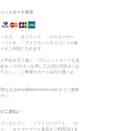
レジットカード決済
ＶＩＳＡ、・ダイナース、・マスターカー
、・ＪＣＢ、・アメリカンエキスプレスの各
ードがご利用になれます。
購入手続き完了後に、”クレジットカードお支
手続きへ”のボタンを押してお支払手続きにお
み下さい。（ご希望のカード会社が選べま
）
明な点はshop@waterorion.comまでご連絡
ださい。
ンビニ支払い
セブンイレブン、・ファミリーマート、・ロ
ソン、・セイコーマート各店がご利用頂けま