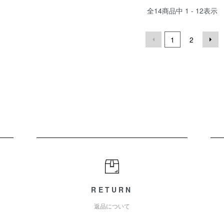
全
14
商品中
1 - 12
表示
1
2
RETURN
返品について