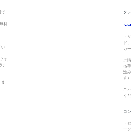
円で
ク
無料
・
ド
てい
カ
!ウォ
ご
だけ
払
進
す
りま
ご不
く
コ
・
ー