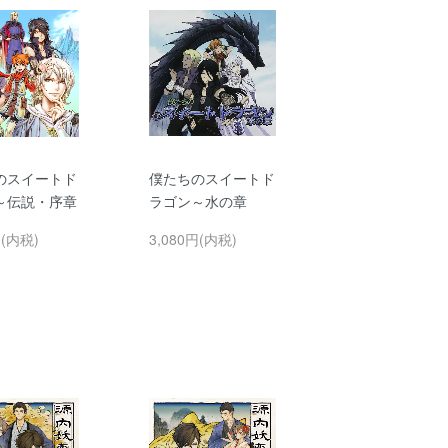
のスイートド
僕たちのスイートド
～伝説・序章
ラゴン～水の章
円(内税)
3,080円(内税)