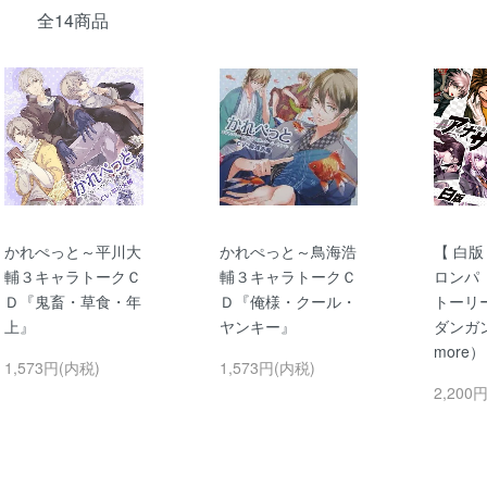
全14商品
かれぺっと～平川大
かれぺっと～鳥海浩
【 白版
輔３キャラトークＣ
輔３キャラトークＣ
ロンパ
Ｄ『鬼畜・草食・年
Ｄ『俺様・クール・
トーリー
上』
ヤンキー』
ダンガン
more）
1,573円(内税)
1,573円(内税)
2,200