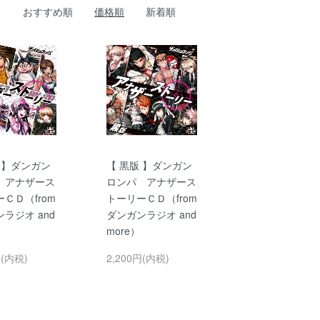
おすすめ順
価格順
新着順
 】ダンガン
【 黒版 】ダンガン
 アナザース
ロンパ アナザース
ＣＤ（from
トーリーＣＤ（from
ラジオ and
ダンガンラジオ and
more）
円(内税)
2,200円(内税)