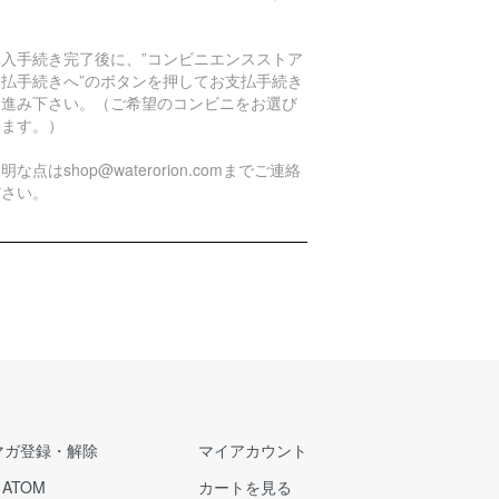
。
購入手続き完了後に、”コンビニエンスストア
支払手続きへ”のボタンを押してお支払手続き
お進み下さい。（ご希望のコンビニをお選び
けます。）
明な点はshop@waterorion.comまでご連絡
ださい。
マガ登録・解除
マイアカウント
/
ATOM
カートを見る