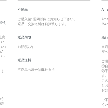
不良品
Ama
ご購入後1週間以内にお知らせ下さい。
Am
控え
返品・交換送料は負担致します。
払
上商
返品期限
銀
をい
い※
1週間以内
当
函さ
座
パッ
返品送料
ご
①
不良品の場合は弊社負担
りま
②手
す
こ
と
お
ゆう
ご不
発送
く