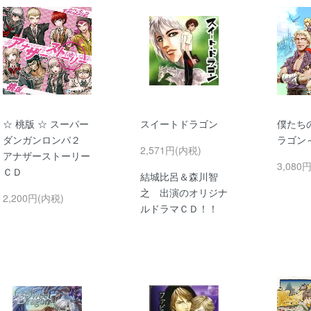
☆ 桃版 ☆ スーパー
スイートドラゴン
僕たち
ダンガンロンパ２
ラゴン
2,571円(内税)
アナザーストーリー
3,080
ＣＤ
結城比呂＆森川智
之 出演のオリジナ
2,200円(内税)
ルドラマＣＤ！！