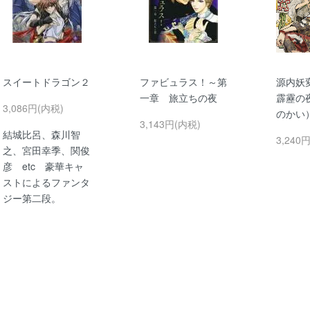
スイートドラゴン２
ファビュラス！～第
源内妖
一章 旅立ちの夜
霹靂の
3,086円(内税)
のかい
3,143円(内税)
結城比呂、森川智
3,240
之、宮田幸季、関俊
彦 etc 豪華キャ
ストによるファンタ
ジー第二段。