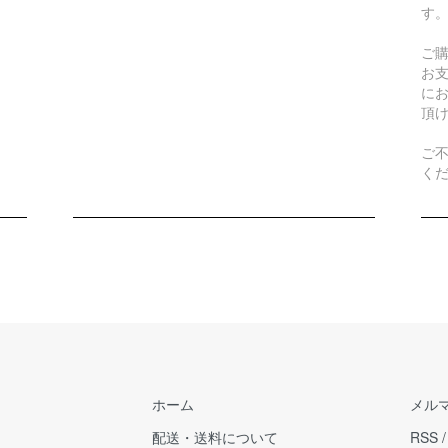
す
ご
お
に
頂
ご不
く
ホーム
メル
配送・送料について
RSS