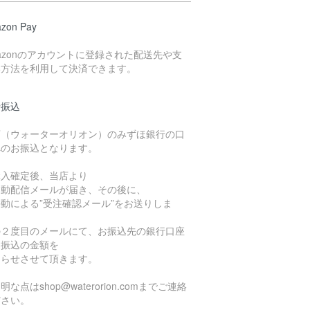
zon Pay
azonのアカウントに登録された配送先や支
い方法を利用して決済できます。
行振込
店（ウォーターオリオン）のみずほ銀行の口
へのお振込となります。
購入確定後、当店より
自動配信メールが届き、その後に、
動による”受注確認メール”をお送りしま
。
の２度目のメールにて、お振込先の銀行口座
お振込の金額を
知らせさせて頂きます。
明な点はshop@waterorion.comまでご連絡
ださい。