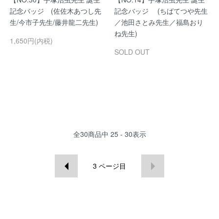
記念バッジ (佐佐木あつし先
記念バッジ (ちばてつや先生
生/今市子先生/藤井龍二先生)
／池田さとみ先生／福島おり
ね先生)
1,650円(内税)
SOLD OUT
全
30
商品中
25 - 30
表示
3
ページ目