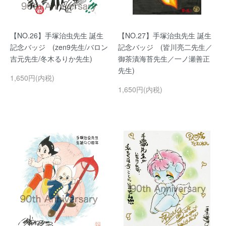
【NO.26】手塚治虫先生 誕生
【NO.27】手塚治虫先生 誕生
記念バッジ (zen9先生/バロン
記念バッジ (皆川亮二先生／
吉元先生/冬木るりか先生)
御茶漬海苔先生／一ノ瀬善正
先生)
1,650円(内税)
1,650円(内税)