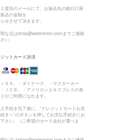
。
の２度目のメールにて、お振込先の銀行口座
お振込の金額を
知らせさせて頂きます。
明な点はshop@waterorion.comまでご連絡
ださい。
レジットカード決済
ＶＩＳＡ、・ダイナース、・マスターカー
、・ＪＣＢ、・アメリカンエキスプレスの各
ードがご利用になれます。
購入手続き完了後に、”クレジットカードお支
手続きへ”のボタンを押してお支払手続きにお
み下さい。（ご希望のカード会社が選べま
）
明な点はshop@waterorion.comまでご連絡