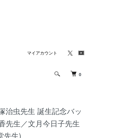
マイアカウント
0
手塚治虫先生 誕生記念バッ
星香先生／文月今日子先生
堂先生)