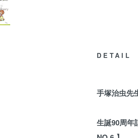
DETAIL
手塚治虫先
生誕90周
NO.6 】