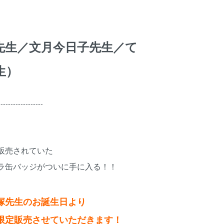
先生／文月今日子先生／て
生）
------------------
販売されていた
缶バッジがついに手に入る！！
先生のお誕生日より
定販売させていただきます！