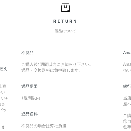
RETURN
返品について
不良品
Ama
ご購入後1週間以内にお知らせ下さい。
Am
控え
返品・交換送料は負担致します。
払
上商
返品期限
銀
をい
い※
1週間以内
当
函さ
座
パッ
返品送料
ご
①
不良品の場合は弊社負担
りま
②手