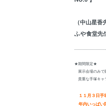
（中山星香
ふや食堂先
--------------------------
★期間限定★
展示会場のみで
貴重な手塚キャラ
１１月３日手塚
年内いっぱい限