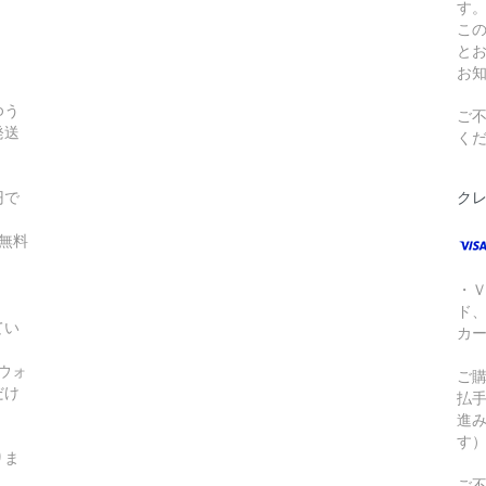
す
こ
と
お
ゆう
ご不
発送
く
円で
ク
無料
・
ド
てい
カ
!ウォ
ご
だけ
払
進
す
りま
ご不