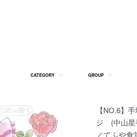
CATEGORY
GROUP
【NO.6】
ジ (中山
／てふや食