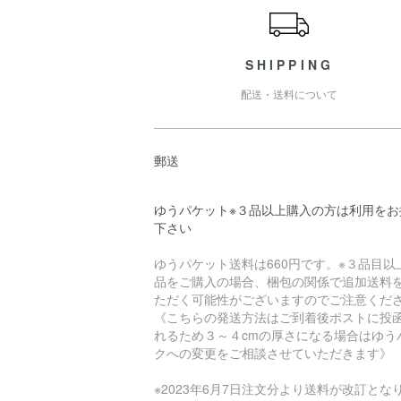
SHIPPING
配送・送料について
郵送
ゆうパケット※３品以上購入の方は利用をお
下さい
ゆうパケット送料は660円です。※３品目以
品をご購入の場合、梱包の関係で追加送料
ただく可能性がございますのでご注意くださ
《こちらの発送方法はご到着後ポストに投
れるため３～４cmの厚さになる場合はゆう
クへの変更をご相談させていただきます》
※2023年6月7日注文分より送料が改訂とな