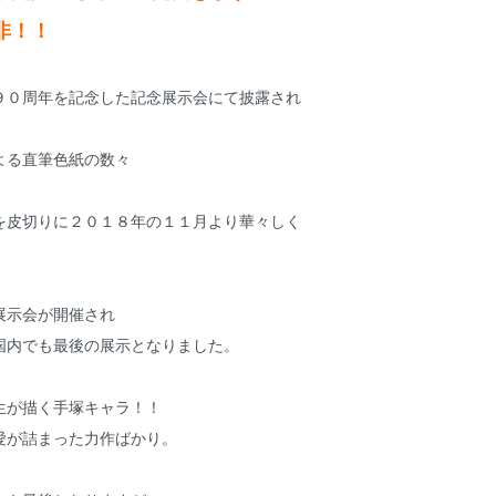
非！！
９０周年を記念した記念展示会にて披露され
よる直筆色紙の数々
を皮切りに２０１８年の１１月より華々しく
。
展示会が開催され
国内でも最後の展示となりました。
生が描く手塚キャラ！！
愛が詰まった力作ばかり。