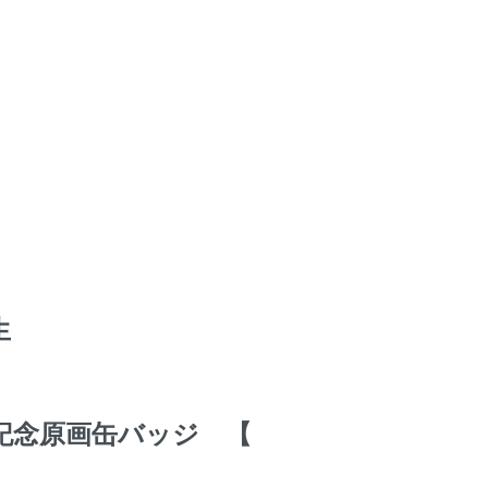
生
年記念原画缶バッジ 【