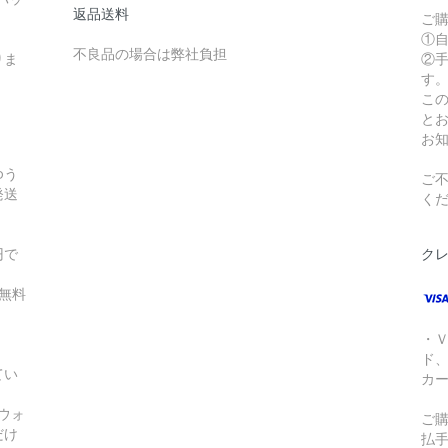
返品送料
ご
①
不良品の場合は弊社負担
りま
②手
す
こ
と
お
ゆう
ご不
発送
く
円で
ク
無料
・
ド
てい
カ
!ウォ
ご
だけ
払