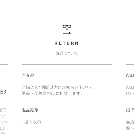
RETURN
返品について
不良品
Ama
ご購入後1週間以内にお知らせ下さい。
Am
控え
返品・交換送料は負担致します。
払
上商
返品期限
銀
をい
い※
1週間以内
当
函さ
座
パッ