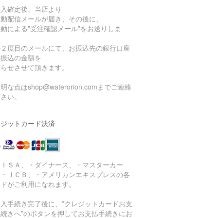
購入確定後、当店より
自動配信メールが届き、その後に、
動による”受注確認メール”をお送りしま
。
の２度目のメールにて、お振込先の銀行口座
お振込の金額を
知らせさせて頂きます。
明な点はshop@waterorion.comまでご連絡
ださい。
レジットカード決済
ＶＩＳＡ、・ダイナース、・マスターカー
、・ＪＣＢ、・アメリカンエキスプレスの各
ードがご利用になれます。
購入手続き完了後に、”クレジットカードお支
手続きへ”のボタンを押してお支払手続きにお