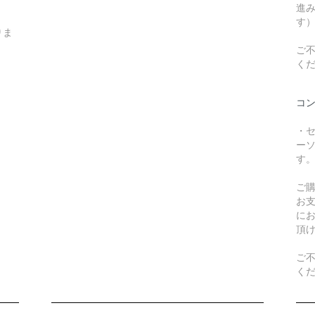
進
す
りま
ご不
く
コ
・
ー
す
ご
お
に
頂
ご不
く