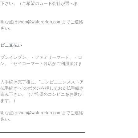
み下さい。（ご希望のカード会社が選べま
）
明な点はshop@waterorion.comまでご連絡
ださい。
ンビニ支払い
セブンイレブン、・ファミリーマート、・ロ
ソン、・セイコーマート各店がご利用頂けま
。
購入手続き完了後に、”コンビニエンスストア
支払手続きへ”のボタンを押してお支払手続き
お進み下さい。（ご希望のコンビニをお選び
けます。）
明な点はshop@waterorion.comまでご連絡
ださい。